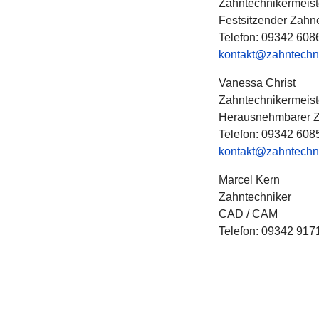
Zahntechnikermeist
Festsitzender Zahn
Telefon: 09342 608
kontakt@zahntechn
Vanessa Christ
Zahntechnikermeist
Herausnehmbarer Z
Telefon: 09342 608
kontakt@zahntechn
Marcel Kern
Zahntechniker
CAD / CAM
Telefon: 09342 917
cadcam@zahntechn
ZAHNWERK WER
Hartmut Diehm