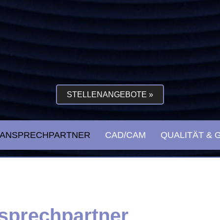
STELLENANGEBOTE »
ANSPRECHPARTNER
CAD/CAM
QUALITÄT & 
nsprechpartner