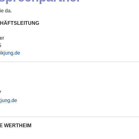
ie da.
CHÄFTSLEITUNG
er
5
ikjung.de
7
jung.de
E WERTHEIM