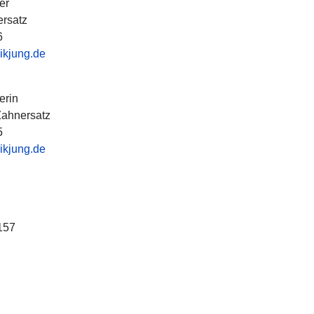
er
ersatz
6
ikjung.de
erin
ahnersatz
5
ikjung.de
157
ikjung.de
THEIM